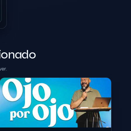
cionado
ver.