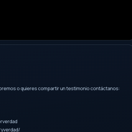
e oremos o quieres compartir un testimonio contáctanos:
orverdad
ryverdad/