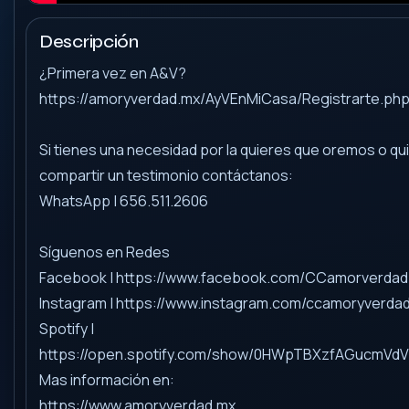
Descripción
¿Primera vez en A&V?
https://amoryverdad.mx/AyVEnMiCasa/Registrarte.ph
Si tienes una necesidad por la quieres que oremos o qu
compartir un testimonio contáctanos:
WhatsApp | 656.511.2606
Síguenos en Redes
Facebook | https://www.facebook.com/CCamorverdad
Instagram | https://www.instagram.com/ccamoryverda
Spotify |
https://open.spotify.com/show/0HWpTBXzfAGucmVd
Mas información en:
https://www.amoryverdad.mx