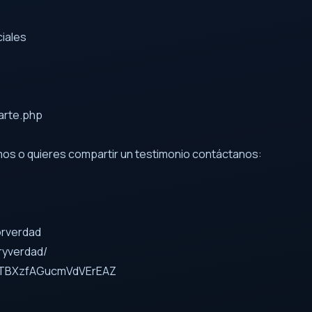
ciales
arte.php
emos o quieres compartir un testimonio contáctanos:
orverdad
ryverdad/
HWpTBXzfAGucmVdVErEAZ