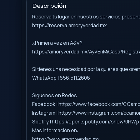
Descripción
Reserva tu lugar en nuestros servicios presen
https://reserva.amoryverdad.mx
¿Primera vez en A&V?
https://amoryverdad.mx/AyVEnMiCasa/Registr
Si tienes una necesidad por la quieres que or
WhatsApp | 656.511.2606
Síguenos en Redes
Facebook | https://www.facebook.com/CCam
Instagram | https://www.instagram.com/ccamo
Spotify | https://open.spotify.com/show/0
Mas información en:
https://www.amoryverdad.mx