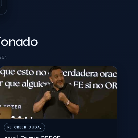
cionado
ver.
FE, CREER, DUDA,