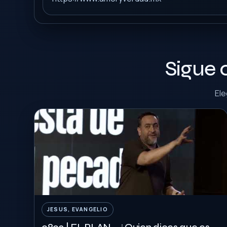
Sigue 
Ele
JESUS, EVANGELIO