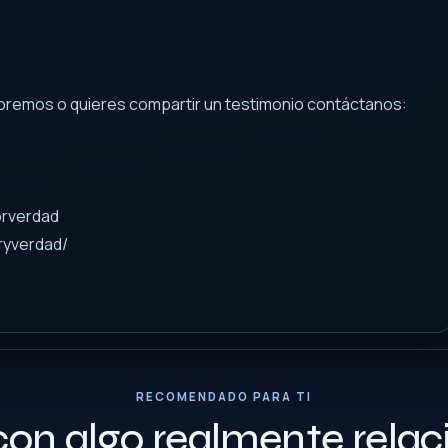
e oremos o quieres compartir un testimonio contáctanos:
orverdad
ryverdad/
RECOMENDADO PARA TI
con algo realmente rela