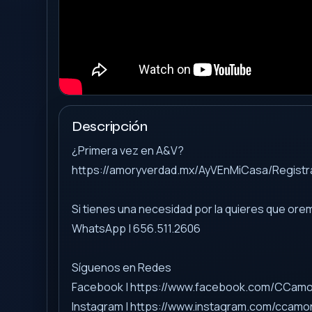
Descripción
¿Primera vez en A&V?
https://amoryverdad.mx/AyVEnMiCasa/Registr
Si tienes una necesidad por la quieres que or
WhatsApp | 656.511.2606
Síguenos en Redes
Facebook | https://www.facebook.com/CCam
Instagram | https://www.instagram.com/ccamo