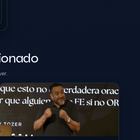
cionado
ver.