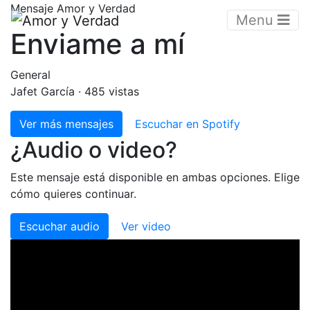
Mensaje Amor y Verdad
Menu
Enviame a mí
General
Jafet García · 485 vistas
Ver más mensajes
Escuchar en Spotify
¿Audio o video?
Este mensaje está disponible en ambas opciones. Elige
cómo quieres continuar.
Escuchar audio
Ver video