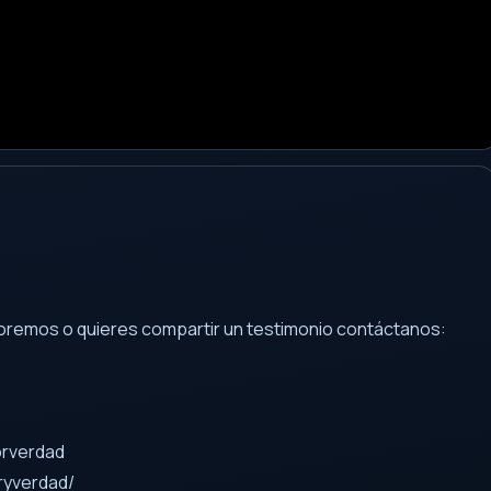
e oremos o quieres compartir un testimonio contáctanos:
orverdad
ryverdad/