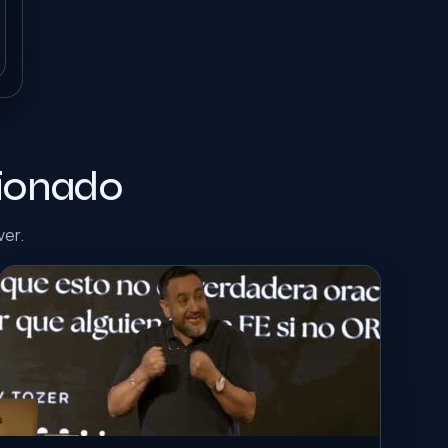
cionado
ver.