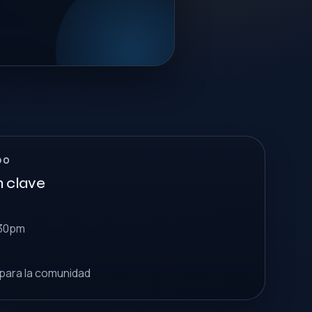
DO
n clave
:30pm
 para la comunidad